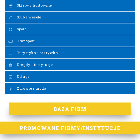
Sklepy i hurtownie
Ślub i wesele
Sport
Transport
Turystyka i rozrywka
Urzędy i instytucje
Usługi
Zdrowie i uroda
BAZA FIRM
PROMOWANE FIRMY/INSTYTUCJE