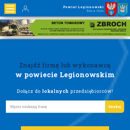
Powiat Legionowski
Baza firm
Znajdź firmę lub wykonawcę
w powiecie Legionowskim
Dołącz do
lokalnych
przedsiębiorców!
Lorem ipsum