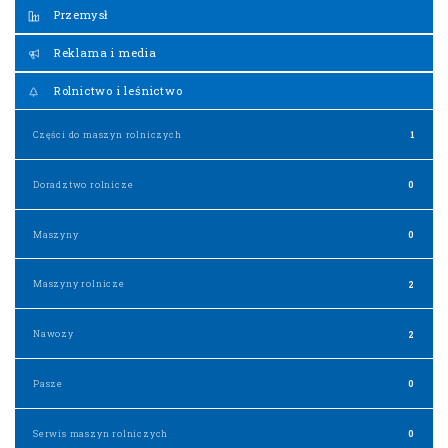
Przemysł
Reklama i media
Rolnictwo i leśnictwo
Części do maszyn rolniczych
1
Doradztwo rolnicze
0
Maszyny
0
Maszyny rolnicze
2
Nawozy
2
Pasze
0
Serwis maszyn rolniczych
0