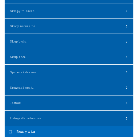
Sklepy rolnicze
0
Skóry naturalne
0
Skup bydła
0
Skup zbóż
0
Sprzedaż drewna
0
Sprzedaż opału
0
Tartaki
0
Usługi dla rolnictwa
0
Rozrywka