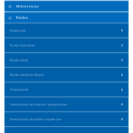
Motoryzacja
Nauka
Księgarnie
0
Kursy, szkolenia
2
Nauka jazdy
3
Nauka języków obcych
0
Przedszkola
0
Szkolnictwo policealne i pomaturalne
0
Szkolnictwo prywatne i społeczne
0