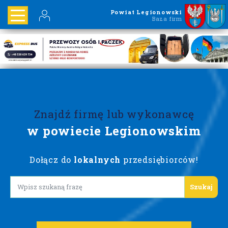
Powiat Legionowski
Baza firm
Znajdź firmę lub wykonawcę
w powiecie Legionowskim
Dołącz do
lokalnych
przedsiębiorców!
Lorem ipsum