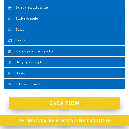
Sklepy i hurtownie
Ślub i wesele
Sport
Transport
Turystyka i rozrywka
Urzędy i instytucje
Usługi
Zdrowie i uroda
BAZA FIRM
PROMOWANE FIRMY/INSTYTUCJE