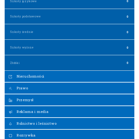
Szkoły językowe
0
Szkoły podstawowe
0
Szkoły średnie
0
Szkoły wyższe
0
Żłobki
0
Nieruchomości
Prawo
Przemysł
Reklama i media
Rolnictwo i leśnictwo
Rozrywka