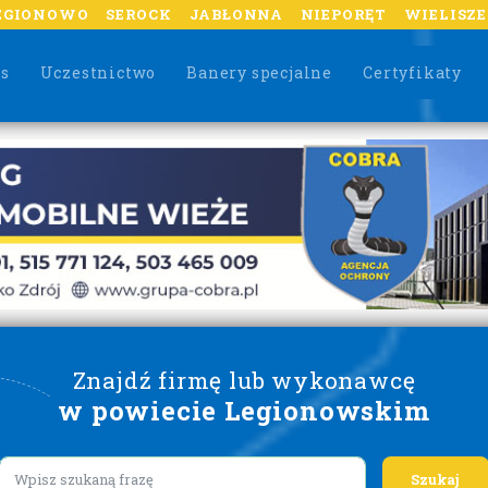
EGIONOWO
SEROCK
JABŁONNA
NIEPORĘT
WIELISZ
as
Uczestnictwo
Banery specjalne
Certyfikaty
Znajdź firmę lub wykonawcę
w powiecie Legionowskim
Lorem ipsum