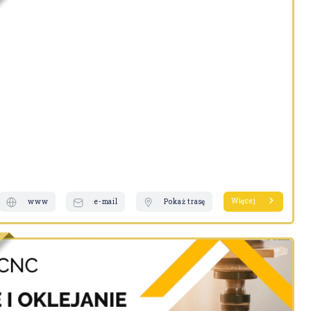
Więcej
www
e-mail
Pokaż trasę