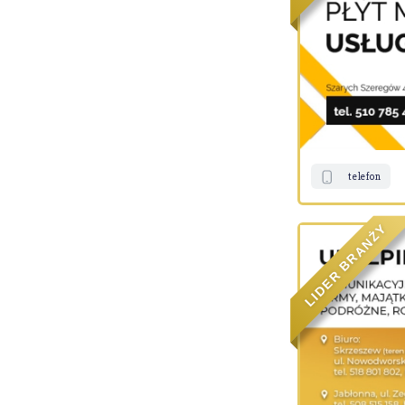
telefon
Y
Ż
N
A
R
B
R
E
D
I
L