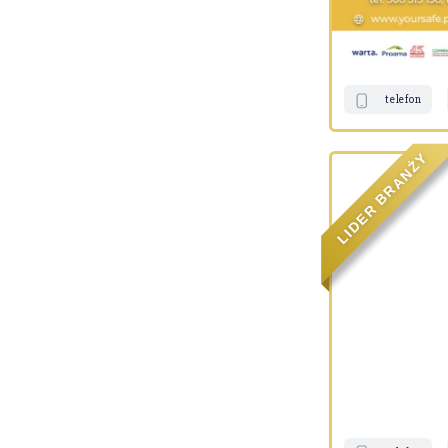
telefon
Y
Ż
N
A
R
B
R
E
D
I
L