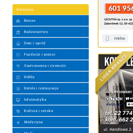
Kategorie
Biznes
Budownictwo
telefon
Dom i ogród
Fundacje i pomoc
Y
Ż
N
A
R
Gastronomia i żywność
B
R
E
D
Hobby
I
L
Hotele i restauracje
Informatyka
Kultura i sztuka
Medycyna