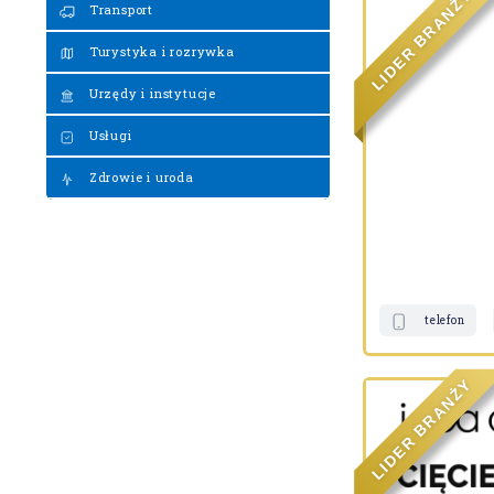
Ż
Transport
N
A
R
B
Turystyka i rozrywka
R
E
D
I
L
Urzędy i instytucje
Usługi
Zdrowie i uroda
telefon
Y
Ż
N
A
R
B
R
E
D
I
L