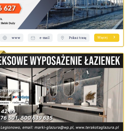
Więcej
www
e-mail
Pokaż trasę