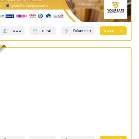
Więcej
www
e-mail
Pokaż trasę