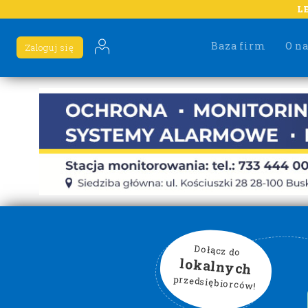
L
Baza firm
O n
Zaloguj się
Dołącz do
lokalnych
przedsiębiorców!