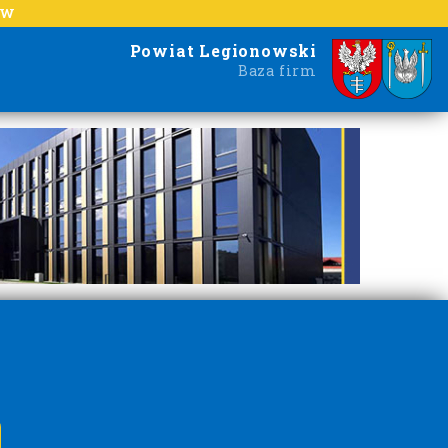
EW
Powiat Legionowski
Baza firm