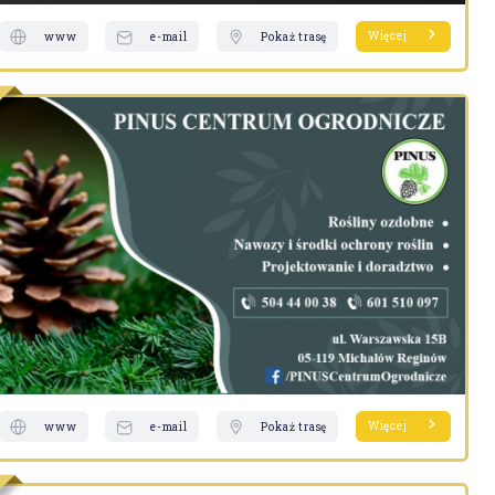
Więcej
www
e-mail
Pokaż trasę
Więcej
www
e-mail
Pokaż trasę