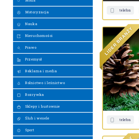
Moda
telefon
Motoryzacja
Nauka
Y
Ż
N
A
Nieruchomości
R
B
R
E
Prawo
D
I
L
Przemysł
Reklama i media
Rolnictwo i leśnictwo
Rozrywka
Sklepy i hurtownie
Ślub i wesele
telefon
Sport
Y