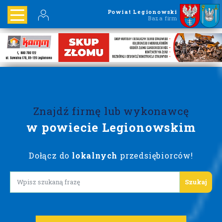
Powiat Legionowski
Baza firm
Znajdź firmę lub wykonawcę
w powiecie Legionowskim
Dołącz do
lokalnych
przedsiębiorców!
Lorem ipsum