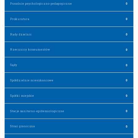
Poradnie psychologiczno-pedagogiczne
0
Prokuratura
0
Rady dzielnic
0
Rzecznicy konsumentów
0
Sądy
0
Spółdzielnie mieszkaniowe
0
Spółki miejskie
0
Stacje sanitarno-epidemiologiczne
0
Straż graniczna
0