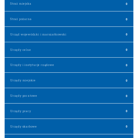
Straż miejska
0
Straż pożarna
0
Urząd wojewódzki i marszałkowski
0
Urzędy celne
0
Urzędy i instytucje rządowe
0
Urzędy miejskie
0
Urzędy pocztowe
0
Urzędy pracy
0
Urzędy skarbowe
0