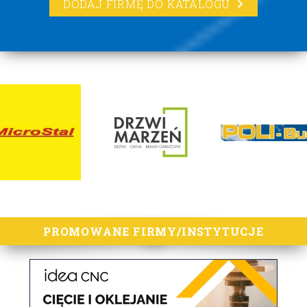
DODAJ FIRMĘ DO KATALOGU
lorem ipsum
PROMOWANE FIRMY/INSTYTUCJE