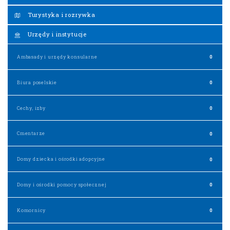
Turystyka i rozrywka
Urzędy i instytucje
Ambasady i urzędy konsularne
0
Biura poselskie
0
Cechy, izby
0
Cmentarze
0
Domy dziecka i ośrodki adopcyjne
0
Domy i ośrodki pomocy społecznej
0
Komornicy
0