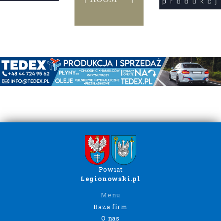
Powiat
Legionowski.pl
Menu
Baza firm
O nas