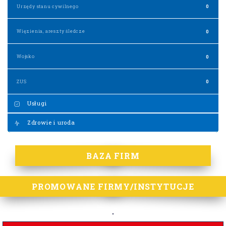
Urzędy stanu cywilnego
0
Więzienia, areszty śledcze
0
Wojsko
0
ZUS
0
Usługi
Zdrowie i uroda
BAZA FIRM
PROMOWANE FIRMY/INSTYTUCJE