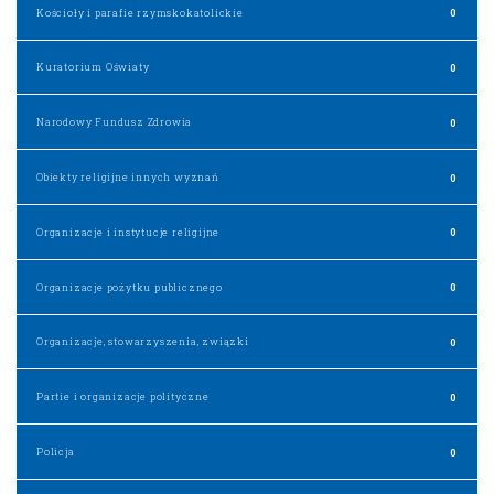
Kościoły i parafie rzymskokatolickie
0
Kuratorium Oświaty
0
Narodowy Fundusz Zdrowia
0
Obiekty religijne innych wyznań
0
Organizacje i instytucje religijne
0
Organizacje pożytku publicznego
0
Organizacje, stowarzyszenia, związki
0
Partie i organizacje polityczne
0
Policja
0