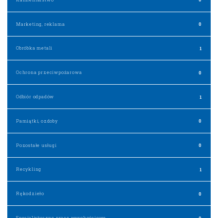
Marketing, reklama
0
Obróbka metali
1
Ochrona przeciwpożarowa
0
Odbiór odpadów
1
Pamiątki, ozdoby
0
Pozostałe usługi
0
Recykling
1
Rękodzieło
0
Specjalistyczne prace wysokościowe
0