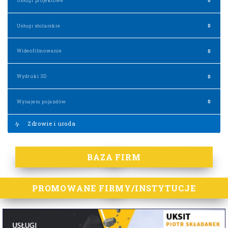
Usługi projektowe
0
Usługi stolarskie
0
Wideofilmowanie
0
Wydruki 3D
0
Wynajem pojazdów
0
Zdrowie i uroda
BAZA FIRM
PROMOWANE FIRMY/INSTYTUCJE