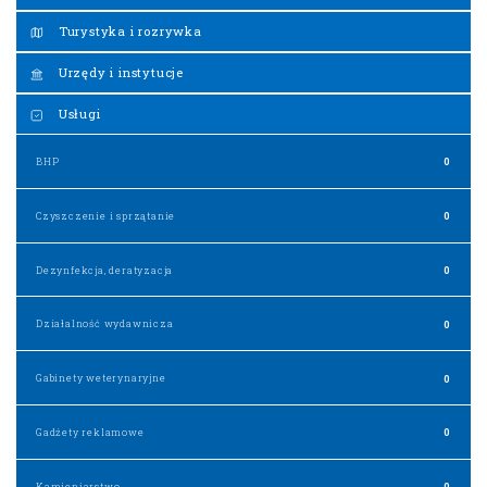
Turystyka i rozrywka
Urzędy i instytucje
Usługi
BHP
0
Czyszczenie i sprzątanie
0
Dezynfekcja, deratyzacja
0
Działalność wydawnicza
0
Gabinety weterynaryjne
0
Gadżety reklamowe
0
Kamieniarstwo
0