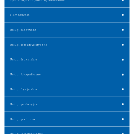
Tłumaczenia
0
Usługi budowlane
0
Usługi detektywistyczne
0
Usługi drukarskie
0
Usługi fotograficzne
0
Usługi fryzjerskie
0
Usługi geodezyjne
0
Usługi graficzne
0
Usługi informatyczne
0