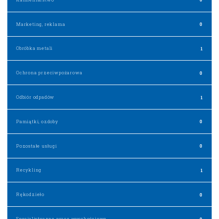
Marketing, reklama
0
Obróbka metali
1
Ochrona przeciwpożarowa
0
Odbiór odpadów
1
Pamiątki, ozdoby
0
Pozostałe usługi
0
Recykling
1
Rękodzieło
0
Specjalistyczne prace wysokościowe
0