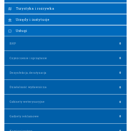
Turystyka i rozrywka
Urzędy i instytucje
Usługi
BHP
0
Czyszczenie i sprzątanie
0
Dezynfekcja, deratyzacja
0
Działalność wydawnicza
0
Gabinety weterynaryjne
0
Gadżety reklamowe
0
Kamieniarstwo
0