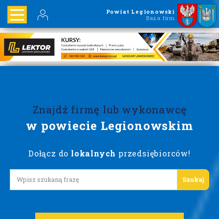
Powiat Legionowski
Baza firm
Znajdź firmę lub wykonawcę
w powiecie Legionowskim
Dołącz do
lokalnych
przedsiębiorców!
Lorem ipsum