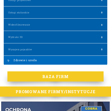
Usługi projektowe
0
Usługi stolarskie
0
Wideofilmowanie
0
Wydruki 3D
0
Wynajem pojazdów
0
Zdrowie i uroda
BAZA FIRM
PROMOWANE FIRMY/INSTYTUCJE