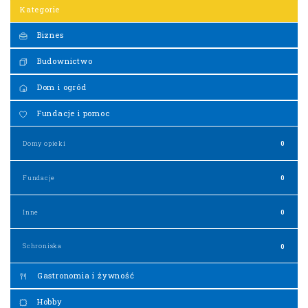
Kategorie
Biznes
Budownictwo
Dom i ogród
Fundacje i pomoc
Domy opieki
0
Fundacje
0
Inne
0
Schroniska
0
Gastronomia i żywność
Hobby