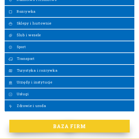
Rozrywka
Sklepy i hurtownie
Ślub i wesele
Sport
Transport
Turystyka i rozrywka
Urzędy i instytucje
Usługi
Zdrowie i uroda
BAZA FIRM