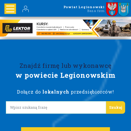
Powiat Legionowski
Baza firm
Znajdź firmę lub wykonawcę
w powiecie Legionowskim
Dołącz do
lokalnych
przedsiębiorców!
Lorem ipsum