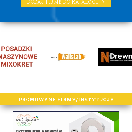
DODAJ FIRMĘ DO KATALOGU
lorem ipsum
PROMOWANE FIRMY/INSTYTUCJE