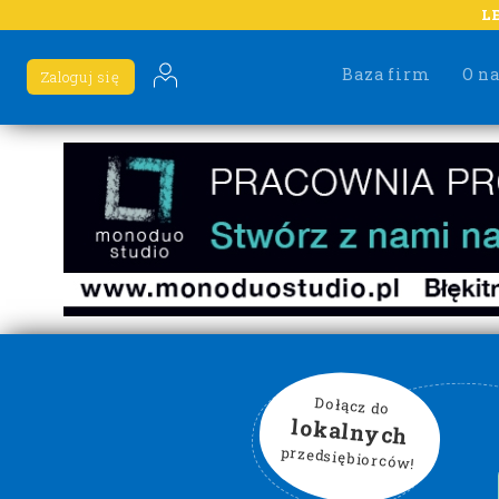
L
Baza firm
O n
Zaloguj się
Dołącz do
lokalnych
przedsiębiorców!