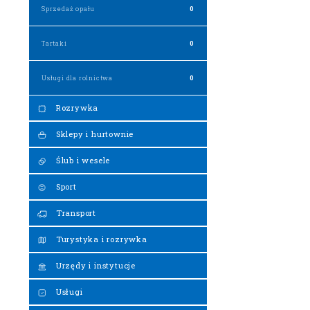
Sprzedaż opału
0
Tartaki
0
Usługi dla rolnictwa
0
Rozrywka
Sklepy i hurtownie
Ślub i wesele
Sport
Transport
Turystyka i rozrywka
Urzędy i instytucje
Usługi