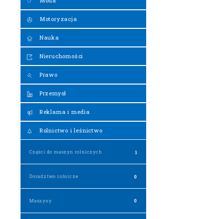
Moda
Motoryzacja
Nauka
Nieruchomości
Prawo
Przemysł
Reklama i media
Rolnictwo i leśnictwo
Części do maszyn rolniczych
1
Doradztwo rolnicze
0
Maszyny
0