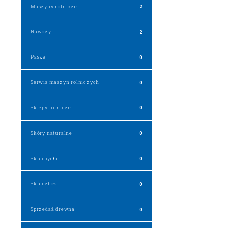
Maszyny rolnicze
2
Nawozy
2
Pasze
0
Serwis maszyn rolniczych
0
Sklepy rolnicze
0
Skóry naturalne
0
Skup bydła
0
Skup zbóż
0
Sprzedaż drewna
0