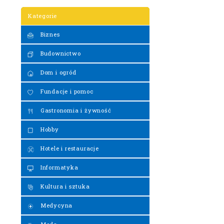
Kategorie
Biznes
Budownictwo
Dom i ogród
Fundacje i pomoc
Gastronomia i żywność
Hobby
Hotele i restauracje
Informatyka
Kultura i sztuka
Medycyna