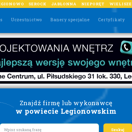
EGIONOWO
SEROCK
JABŁONNA
NIEPORĘT
WIELISZ
as
Uczestnictwo
Banery specjalne
Certyfikaty
Znajdź firmę lub wykonawcę
w powiecie Legionowskim
Lorem ipsum