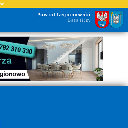
EW
Powiat Legionowski
Baza firm