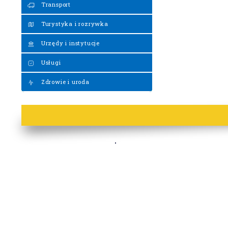
Transport
Turystyka i rozrywka
Urzędy i instytucje
Usługi
Zdrowie i uroda