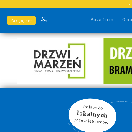
L
Baza firm
O n
Zaloguj się
Dołącz do
lokalnych
przedsiębiorców!