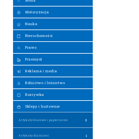
Moda
Motoryzacja
Nauka
Nieruchomości
Prawo
Przemysł
Reklama i media
Rolnictwo i leśnictwo
Rozrywka
Sklepy i hurtownie
Artykuły biurowe i papiernicze
3
Artykuły dla dzieci
1