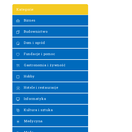
Kategorie
Biznes
Budownictwo
Dom i ogród
Fundacje i pomoc
Gastronomia i żywność
Hobby
Hotele i restauracje
Informatyka
Kultura i sztuka
Medycyna