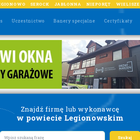
EGIONOWO
SEROCK
JABŁONNA
NIEPORĘT
WIELISZ
as
Uczestnictwo
Banery specjalne
Certyfikaty
Znajdź firmę lub wykonawcę
w powiecie Legionowskim
Lorem ipsum