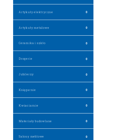
Artykuły elektryczne
0
Artykuły metalowe
0
Ceramika i szkło
0
Drogerie
0
Jubilerzy
0
Księgarnie
0
Kwiaciarnie
0
Materiały budowlane
0
Salony meblowe
0