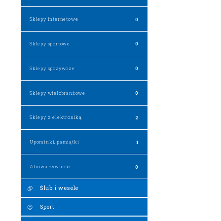
Sklepy internetowe
0
Sklepy sportowe
0
Sklepy spożywcze
0
Sklepy wielobranżowe
0
Sklepy z elektroniką
2
Upominki, pamiątki
1
Zdrowa żywność
0
Ślub i wesele
Sport