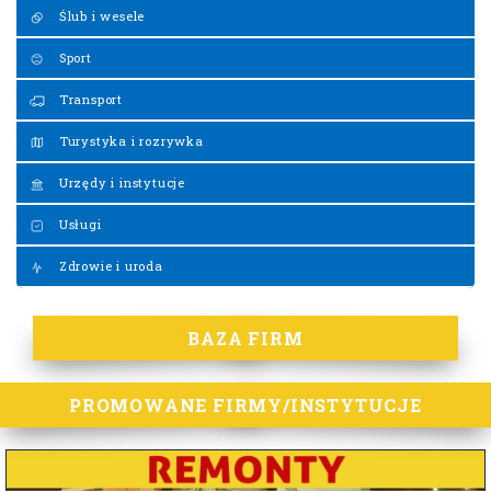
Ślub i wesele
Sport
Transport
Turystyka i rozrywka
Urzędy i instytucje
Usługi
Zdrowie i uroda
BAZA FIRM
PROMOWANE FIRMY/INSTYTUCJE