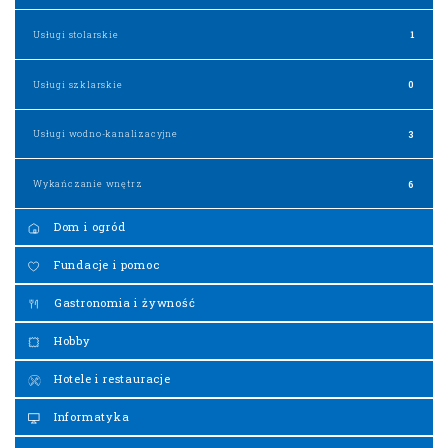
Usługi stolarskie
1
Usługi szklarskie
0
Usługi wodno-kanalizacyjne
3
Wykańczanie wnętrz
6
Dom i ogród
Fundacje i pomoc
Gastronomia i żywność
Hobby
Hotele i restauracje
Informatyka