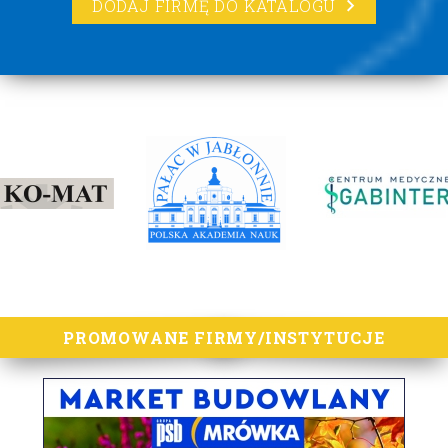
DODAJ FIRMĘ DO KATALOGU
lorem ipsum
PROMOWANE FIRMY/INSTYTUCJE