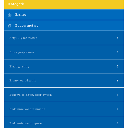
Kategorie
Biznes
Budownictwo
Artykuły metalowe
4
Biura projektowe
1
Blachy, rynny
0
Bramy, ogrodzenia
7
Budowa obiektów sportowych
0
Budownictwo drewniane
2
Budownictwo drogowe
1