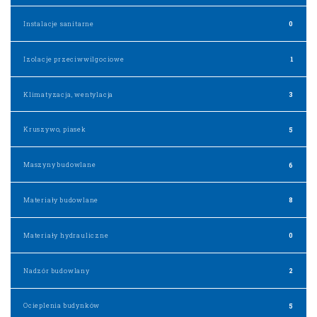
Instalacje sanitarne
0
Izolacje przeciwwilgociowe
1
Klimatyzacja, wentylacja
3
Kruszywo, piasek
5
Maszyny budowlane
6
Materiały budowlane
8
Materiały hydrauliczne
0
Nadzór budowlany
2
Ocieplenia budynków
5