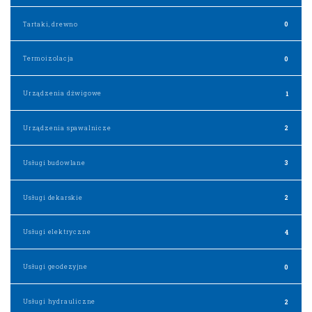
Tartaki, drewno
0
Termoizolacja
0
Urządzenia dźwigowe
1
Urządzenia spawalnicze
2
Usługi budowlane
3
Usługi dekarskie
2
Usługi elektryczne
4
Usługi geodezyjne
0
Usługi hydrauliczne
2