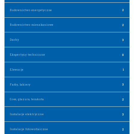
Budownictwo energetyczne
2
Budownictwo mieszkaniowe
2
Dachy
3
Ekspertyzy techniczne
0
Elewacje
1
Farby, lakiery
3
Gres, glazura, terakota
2
Instalacje elektryczne
3
Instalacje fotowoltaiczne
2