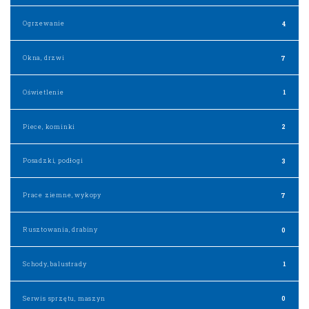
Ogrzewanie
4
Okna, drzwi
7
Oświetlenie
1
Piece, kominki
2
Posadzki, podłogi
3
Prace ziemne, wykopy
7
Rusztowania, drabiny
0
Schody, balustrady
1
Serwis sprzętu, maszyn
0