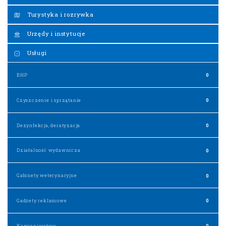
Turystyka i rozrywka
Urzędy i instytucje
Usługi
BHP
0
Czyszczenie i sprzątanie
0
Dezynfekcja, deratyzacja
0
Działalność wydawnicza
0
Gabinety weterynaryjne
0
Gadżety reklamowe
0
Kamieniarstwo
0