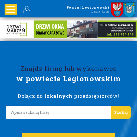
Powiat Legionowski
Baza firm
Znajdź firmę lub wykonawcę
w powiecie Legionowskim
Dołącz do
lokalnych
przedsiębiorców!
Lorem ipsum