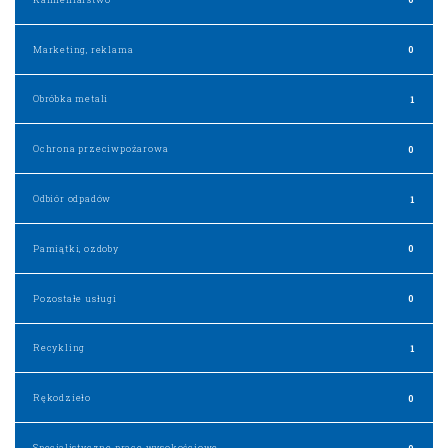
Marketing, reklama
0
Obróbka metali
1
Ochrona przeciwpożarowa
0
Odbiór odpadów
1
Pamiątki, ozdoby
0
Pozostałe usługi
0
Recykling
1
Rękodzieło
0
Specjalistyczne prace wysokościowe
0