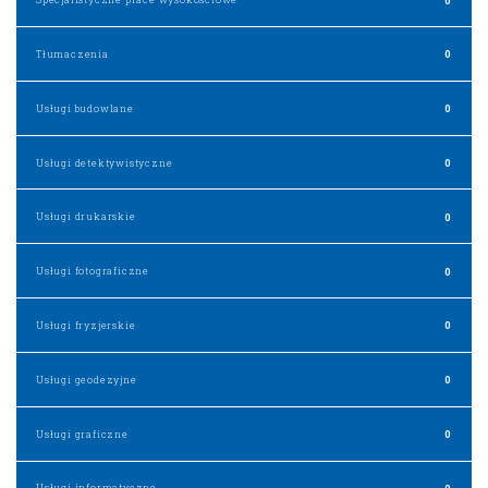
Tłumaczenia
0
Usługi budowlane
0
Usługi detektywistyczne
0
Usługi drukarskie
0
Usługi fotograficzne
0
Usługi fryzjerskie
0
Usługi geodezyjne
0
Usługi graficzne
0
Usługi informatyczne
0