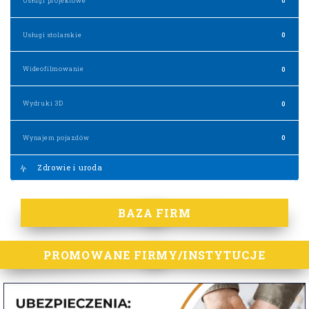
Usługi projektowe
0
Usługi stolarskie
0
Wideofilmowanie
0
Wydruki 3D
0
Wynajem pojazdów
0
Zdrowie i uroda
BAZA FIRM
PROMOWANE FIRMY/INSTYTUCJE