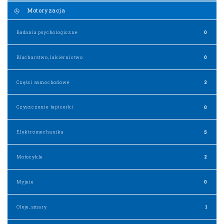
Motoryzacja
Badania psychologiczne
0
Blacharstwo, lakiernictwo
0
Części samochodowe
3
Czyszczenie tapicerki
0
Elektromechanika
5
Motocykle
2
Myjnie
0
Oleje, smary
1