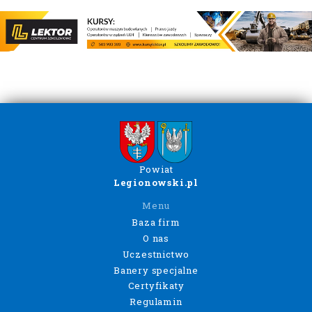
Powiat
Legionowski.pl
Menu
Baza firm
O nas
Uczestnictwo
Banery specjalne
Certyfikaty
Regulamin