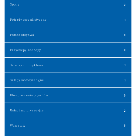
Opony
3
Pojazdy specjalistyczne
1
Pomoc drogowa
0
Przyczepy, naczepy
0
Serwisy motocyklowe
1
Sklepy motoryzacyjne
1
Ubezpieczenia pojazdów
0
Usługi motoryzacyjne
2
Warsztaty
6