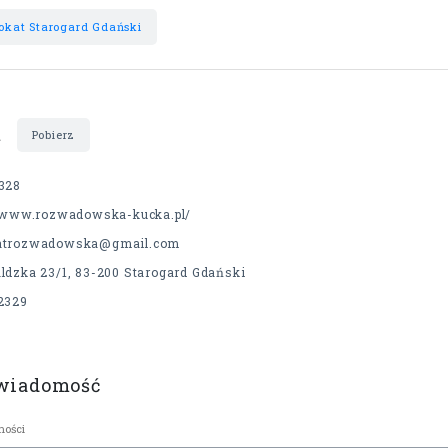
kat Starogard Gdański
t
Pobierz
328
//www.rozwadowska-kucka.pl/
atrozwadowska@gmail.com
ldzka 23/1, 83-200 Starogard Gdański
2329
 wiadomość