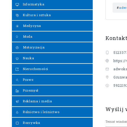
Informatyka
#
adwo
Kultura i sztuka
Medycyna
Moda
Kontak
Motoryzacja
512337
Nauka
https:
Nieruchomości
adwok
Grunwa
Prawo
592219
Przemysł
Reklama i media
Wyślij
Rolnictwo i leśnictwo
Rozrywka