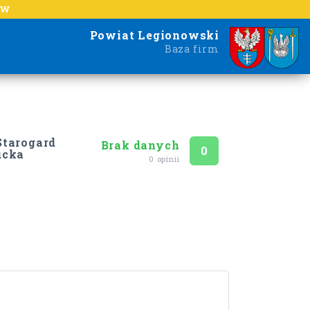
EW
Powiat Legionowski
Baza firm
tarogard
Brak danych
Ocena
na 5
0
ucka
0 opinii