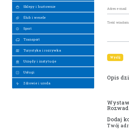
Sklepy i hurtownie
Ślub i wesele
Sport
Transport
Turystyka i rozrywka
Urzędy i instytucje
Usługi
Opis dz
Zdrowie i uroda
Wystaw 
Rozwad
Dodaj k
Twój adr