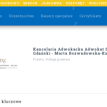
EGIONOWO
SEROCK
JABŁONNA
NIEPORĘT
WIELISZ
as
Uczestnictwo
Banery specjalne
Certyfikaty
Kancelaria Adwokacka Adwokat S
Gdański - Marta Rozwadowska-K
Prawo, Usługi prawne
 kluczowe