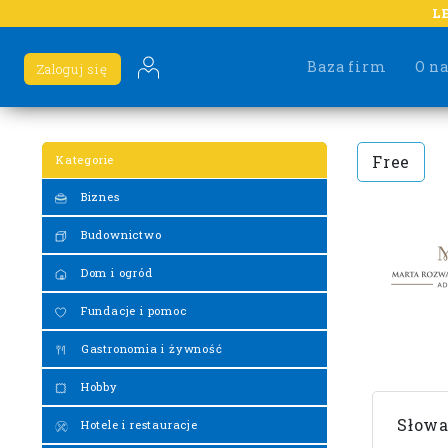
L
Baza firm
O n
Zaloguj się
Free
Kategorie
Biznes
Budownictwo
Dom i ogród
Fundacje i pomoc
Gastronomia i żywność
Hobby
Słowa
Hotele i restauracje