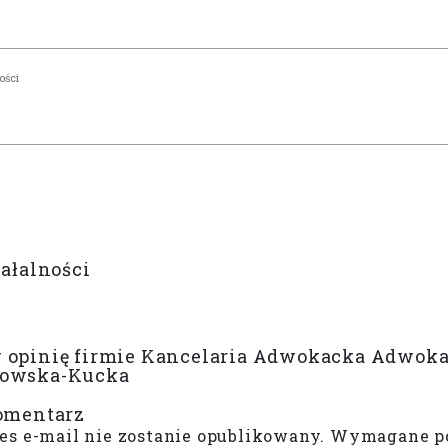
iałalności
opinię firmie Kancelaria Adwokacka Adwokat
owska-Kucka
omentarz
es e-mail nie zostanie opublikowany.
Wymagane po