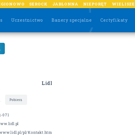
EGIONOWO
SEROCK
JABŁONNA
NIEPORĘT
WIELISZ
as
Uczestnictwo
Banery specjalne
Certyfikaty
d
Lidl
t
Pobierz
2-071
www.lidl.pl
/www.lidl.pl/pl/Kontakt.htm