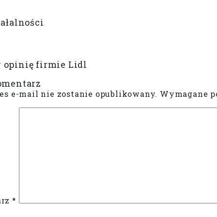
iałalności
opinię firmie Lidl
omentarz
es e-mail nie zostanie opublikowany.
Wymagane po
arz
*