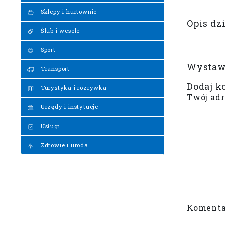
Sklepy i hurtownie
Opis dz
Ślub i wesele
Sport
Wystaw 
Transport
Dodaj k
Turystyka i rozrywka
Twój adr
Urzędy i instytucje
Usługi
Zdrowie i uroda
Koment