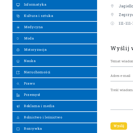
Informatyka
Jagiell
Zegrzy
Kultura i sztuka
111-111-
Medycyna
Moda
Wyślij
Motoryzacja
Nauka
Nieruchomości
Prawo
Przemysł
Reklama i media
Rolnictwo i leśnictwo
Rozrywka