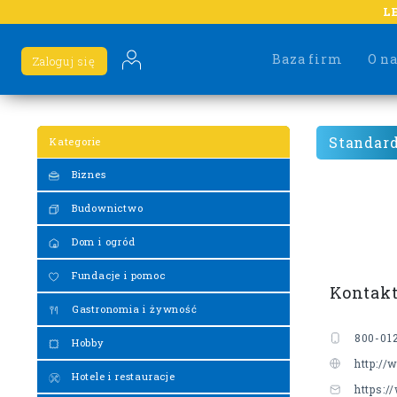
L
Baza firm
O n
Zaloguj się
Standar
Kategorie
Biznes
Budownictwo
Dom i ogród
Fundacje i pomoc
Kontak
Gastronomia i żywność
800-01
Hobby
http://
Hotele i restauracje
https:/