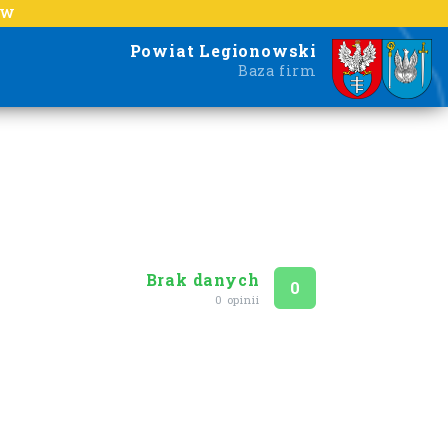
EW
Powiat Legionowski
Baza firm
Brak danych
Ocena
na 5
0
0 opinii