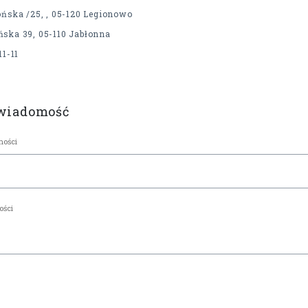
ońska /25, , 05-120 Legionowo
ńska 39, 05-110 Jabłonna
11-11
 wiadomość