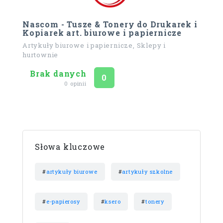
Nascom - Tusze & Tonery do Drukarek i
Kopiarek art. biurowe i papiernicze
Artykuły biurowe i papiernicze, Sklepy i
hurtownie
Brak danych
Ocena
na 5
0
0 opinii
Słowa kluczowe
#
artykuły biurowe
#
artykuły szkolne
#
e-papierosy
#
ksero
#
tonery