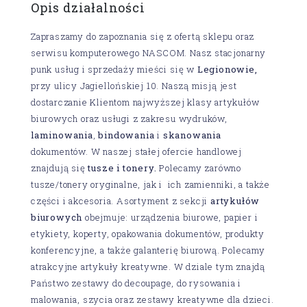
Opis działalności
Zapraszamy do zapoznania się z ofertą sklepu oraz
serwisu komputerowego NASCOM. Nasz stacjonarny
punk usług i sprzedaży mieści się w
Legionowie,
przy ulicy Jagiellońskiej 10. Naszą misją jest
dostarczanie Klientom najwyższej klasy artykułów
biurowych oraz usługi z zakresu wydruków,
laminowania
,
bindowania
i
skanowania
dokumentów. W naszej stałej ofercie handlowej
znajdują się
tusze i tonery.
Polecamy zarówno
tusze/tonery oryginalne, jak i ich zamienniki, a także
części i akcesoria. Asortyment z sekcji
artykułów
biurowych
obejmuje: urządzenia biurowe, papier i
etykiety, koperty, opakowania dokumentów, produkty
konferencyjne, a także galanterię biurową. Polecamy
atrakcyjne artykuły kreatywne. W dziale tym znajdą
Państwo zestawy do decoupage, do rysowania i
malowania, szycia oraz zestawy kreatywne dla dzieci.