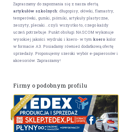
Zapraszamy do zapoznania się z nasza ofertą
artykułów szkolnych:
długopisy, ołówki, flamastry,
temperówki, gumki, piórniki, artykuły plastyczne,
zeszyty, plecaki...czyli wszystko to, czego każdy
uczeń potrzebuje. Punkt obsługi NASCOM wykonuje
wysokiej jakości wydruki i ksero- w tym
ksero
kolor
w formacie A3. Posiadamy również dodatkową ofertę
sprzedaży. Proponujemy szeroki wybór e-papierosów i
akcesoriów. Zapraszamy!
Firmy o podobnym profilu
Y
Ż
N
A
R
B
R
E
S
D
I
L