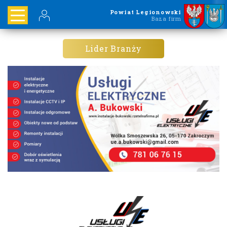
Powiat Legionowski
Baza firm
Lider Branży