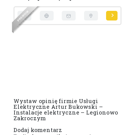
M
U
I
M
E
R
P
P
Wystaw opinię firmie Usługi
Elektryczne Artur Bukowski –
Instalacje elektryczne – Legionowo
Zakroczym
Dodaj komentarz