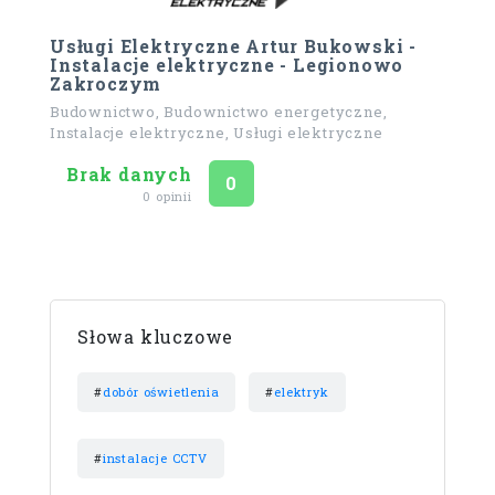
Usługi Elektryczne Artur Bukowski -
Instalacje elektryczne - Legionowo
Zakroczym
Budownictwo, Budownictwo energetyczne,
Instalacje elektryczne, Usługi elektryczne
Brak danych
Ocena
na 5
0
0 opinii
Słowa kluczowe
#
dobór oświetlenia
#
elektryk
#
instalacje CCTV