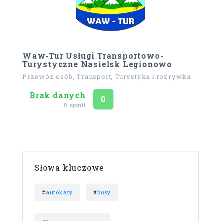
Waw-Tur Usługi Transportowo-
Turystyczne Nasielsk Legionowo
Przewóz osób, Transport, Turystyka i rozrywka
Brak danych
Ocena
na 5
0
0 opinii
Słowa kluczowe
#
autokary
#
busy