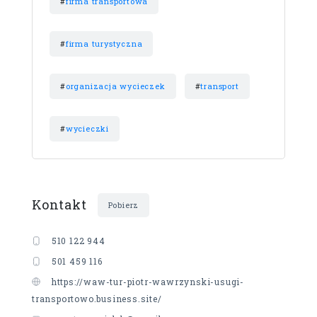
#
firma transportowa
#
firma turystyczna
#
organizacja wycieczek
#
transport
#
wycieczki
Kontakt
Pobierz
510 122 944
501 459 116
https://waw-tur-piotr-wawrzynski-usugi-
transportowo.business.site/