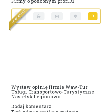
Firmy o podobnym profilu
Y
Ż
N
A
R
B
R
E
E
D
D
I
I
L
L
Wystaw opinię firmie Waw-Tur
Usługi Transportowo-Turystyczne
Nasielsk Legionowo
Dodaj komentarz
Twój adres e-mail nie zostanie