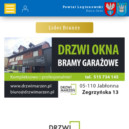
Powiat Legionowski
Baza firm
Lider Branży