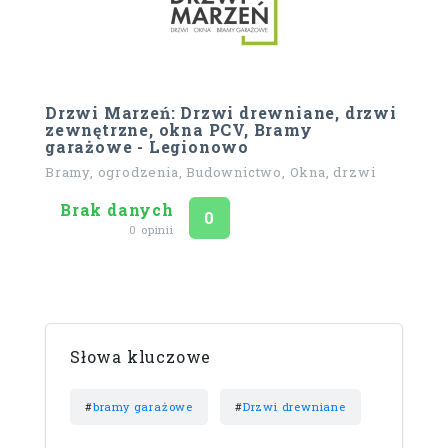
Drzwi Marzeń: Drzwi drewniane, drzwi
zewnętrzne, okna PCV, Bramy
garażowe - Legionowo
Bramy, ogrodzenia, Budownictwo, Okna, drzwi
Brak danych
Ocena
na 5
0
0 opinii
Słowa kluczowe
#
bramy garażowe
#
Drzwi drewniane