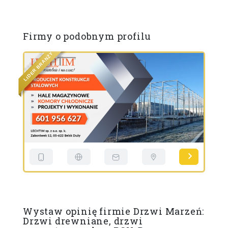
Firmy o podobnym profilu
Y
Ż
N
A
R
B
R
E
P
D
I
L
Wystaw opinię firmie Drzwi Marzeń:
Drzwi drewniane, drzwi