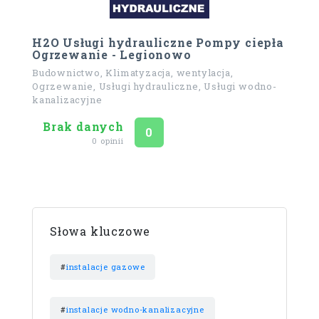
H2O Usługi hydrauliczne Pompy ciepła
Ogrzewanie - Legionowo
Budownictwo, Klimatyzacja, wentylacja,
Ogrzewanie, Usługi hydrauliczne, Usługi wodno-
kanalizacyjne
Brak danych
Ocena
na 5
0
0 opinii
Słowa kluczowe
#
instalacje gazowe
#
instalacje wodno-kanalizacyjne