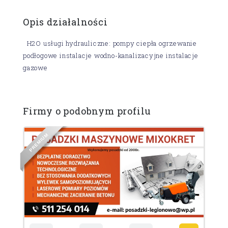
Opis działalności
H2O usługi hydrauliczne: pompy ciepła ogrzewanie
podłogowe instalacje wodno-kanalizacyjne instalacje
gazowe
Firmy o podobnym profilu
M
U
I
M
E
R
E
P
D
I
L